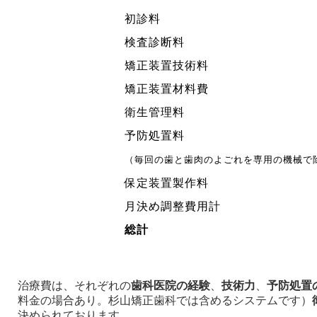
初診料
検査診断料
矯正装置技術料
矯正装置材料費
衛生管理料
予防処置料
（毎回の歯と歯肉のよごれを専用の機械で
保定装置製作料
月決め調整費用計
総計
治療費は、それぞれの
歯科医院の経験
、
技術力
、
予防処置
料金の場合あり。杉山矯正歯科では含めるシステムです）
決められております。