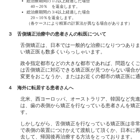
総治療期間の 1/2以上経過した場合
40～20％ を返金します。
総治療期間の 3/4以上経過した場合
20～10％を返金します。
（各ケースにより精算の計算法が異なる場合があります）
３ 舌側矯正治療中の患者さんの転医について
舌側矯正は、日本では一般的な治療になりつつあり
い矯正医も数多くいらっしゃいます。
政令指定都市などの大きな都市であれば、問題なく
は舌側矯正に対応できる矯正医が見つからない場合
変更をおこなうか、またはお近くの都市の矯正医に
４ 海外に転居する患者さんへ
北米、西ヨーロッパ、オーストラリア、韓国など先
は、歯の表側から矯正を行なっている患者さんを矯
す。
しかしながら、舌側矯正を行なっている矯正医は非
で表側の装置につけかえて渡航して頂くか、日本に
去して、帰国後再治療する方法をとっております。