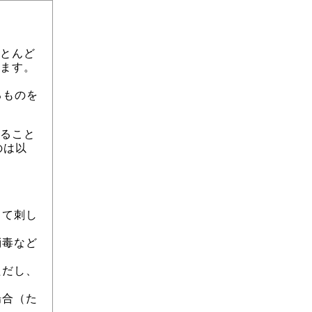
とんど
ます。
るものを
ること
のは以
って刺し
消毒など
ただし、
場合（た