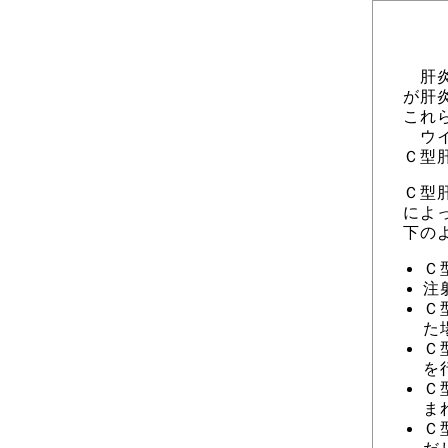
肝炎
が肝
これ
ウイ
Ｃ型
Ｃ型
によ
下の
Ｃ
注
Ｃ
た
Ｃ
を
Ｃ
ま
Ｃ