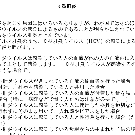
C型肝炎
を起こす原因にはいろいろありますが、わが国ではそのほ
炎ウイルスの感染によるものであることが明らかにされてい
らをウイルス肝炎と呼んでいます。
ルス肝炎のうち、Ｃ型肝炎ウイルス（HCV）の感染によ
肝炎と呼びます。
肝炎ウイルスは感染している人の血液が他の人の血液内に入
って主として感染します。 Ｃ型肝炎ウイルスが感染する
ような場合です。
型肝炎ウイルスが含まれている血液の輸血等を行った場合
射針、注射器を感染している人と共用した場合
型肝炎ウイルスに感染している人の血液が付着した針を誤
場合（特に、病院などで働く人たちは注意が必要です。）
型肝炎ウイルスに感染している人に使用した器具を適切な
行わずにそのまま用いて、入れ墨やピアスをした場合
型肝炎ウイルスに感染している人と性行為を行った場合（
れ）
型肝炎ウイルスに感染している母親からの生まれた子供の