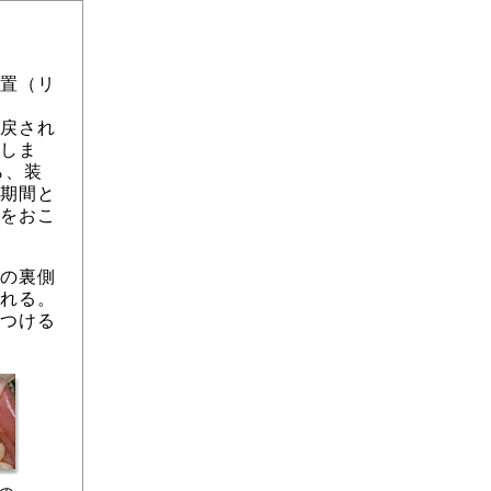
置（リ
戻され
しま
ら、装
期間と
をおこ
の裏側
れる。
つける