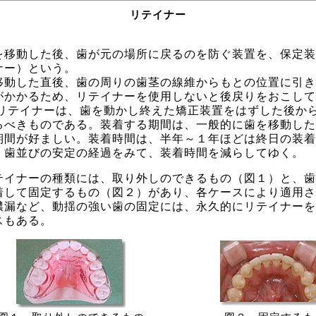
リテイナー
移動した後、歯が元の場所に戻るのを防ぐ装置を、保定装
ナー）という。
移動した直後、歯の周りの歯茎の線維からもとの位置に引き
がかかるため、リテイナーを使用しないと後戻りをおこして
 リテイナーは、歯を動かし終えた矯正装置をはずした後か
るべきものである。装着する期間は、一般的に歯を移動した
期間が好ましい。装着時間は、半年～１年ほどは終日の装着
、歯並びの安定の経過をみて、装着時間を減らしてゆく。
イナーの種類には、取り外しのできるもの（図１）と、歯
着して固定するもの（図２）があり、各ケースにより適用さ
膿漏など、動揺の強い歯の固定には、永久的にリテイナーを
スもある。