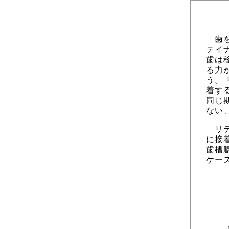
歯を
テイ
歯は
る力
う。
着す
同じ
ない
リテ
に接
歯槽
ケー