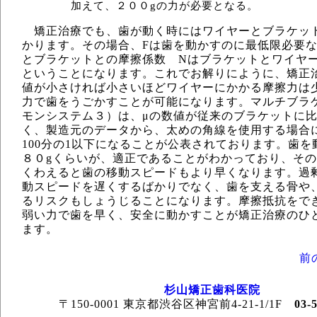
加えて、２００gの力が必要となる。
矯正治療でも、歯が動く時にはワイヤーとブラケッ
かります。その場合、Fは歯を動かすのに最低限必要な
とブラケットとの摩擦係数 Nはブラケットとワイヤ
ということになります。これでお解りにように、矯正
値が小さければ小さいほどワイヤーにかかる摩擦力は
力で歯をうごかすことが可能になります。マルチブラ
モンシステム３）は、μの数値が従来のブラケットに
く、製造元のデータから、太めの角線を使用する場合
100分の1以下になることが公表されております。歯
８０gくらいが、適正であることがわかっており、そ
くわえると歯の移動スピードもより早くなります。過
動スピードを遅くするばかりでなく、歯を支える骨や
るリスクもしょうじることになります。摩擦抵抗をで
弱い力で歯を早く、安全に動かすことが矯正治療のひ
ます。
前
杉山矯正歯科医院
〒150-0001 東京都渋谷区神宮前4-21-1/1F
03-