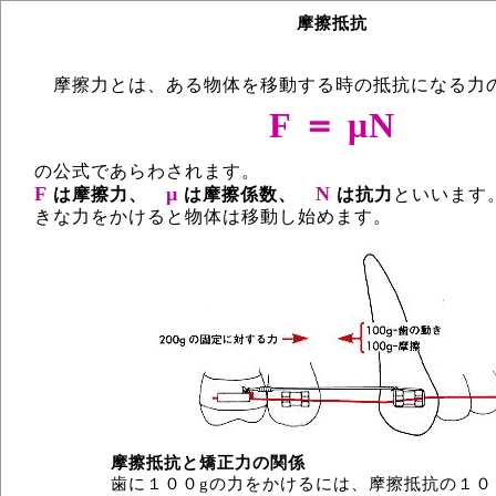
摩擦抵抗
摩擦力とは、ある物体を移動する時の抵抗になる力
F ＝ μN
の公式であらわされます。
F
μ
N
は摩擦力、
は摩擦係数、
は抗力
といいます
きな力をかけると物体は移動し始めます。
摩擦抵抗と矯正力の関係
歯に１００gの力をかけるには、摩擦抵抗の１０