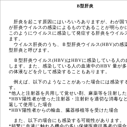
B型肝炎
肝炎を起こす原因にはいろいろありますが、わが国
が肝炎ウイルスの感染によるものであることが明らか
このようにウイルスに感染して発症する肝炎をウイル
ます。
ウイルス肝炎のうち、Ｂ型肝炎ウイルス(HBV)の感
型肝炎と呼びます。
Ｂ型肝炎ウイルス(HBV)はHBVに感染している人
します。また、感染している人の血液中のHBV 量が
の体液などを介して感染することもあります。
例えば、以下のようなことがあった場合には感染す
す。
*他人と注射器を共用して覚せい剤、麻薬等を注射し
*HBV陽性者が使った注射器・注射針を適切な消毒な
返して使用した場合
*HBV陽性者からの輸血、臓器移植等を受けた場合
また、以下の場合にも感染する可能性があります。
*頻繁に血液に触れる機会の多い保健医療従事者の場合