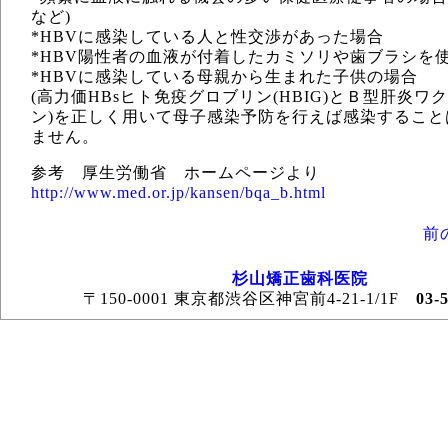
など)
*HBVに感染している人と性交渉があった場合
*HBV陽性者の血液が付着したカミソリや歯ブラシを
*HBVに感染している母親から生まれた子供の場合
(高力価HBsヒト免疫グロブリン(HBIG)とＢ型肝炎ワ
ン)を正しく用いて母子感染予防を行えば感染すること
ません。
参考 厚生労働省 ホームページより
http://www.med.or.jp/kansen/bqa_b.html
前
杉山矯正歯科医院
〒150-0001 東京都渋谷区神宮前4-21-1/1F
03-